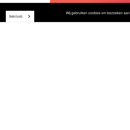
VERKENNING VAN JE LICHAAM IN
Wij gebruiken cookies om bezoeken aan o
Nederlands
SPORT RECOVERY MASSAGE
FOOD COACHING