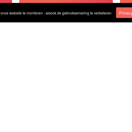
 3D
PERSONAL TRAINING
Privacy
nze website te monitoren - alsook de gebruikservaring te verbeteren.
CHIROPRACTIE
BIKEFITTING