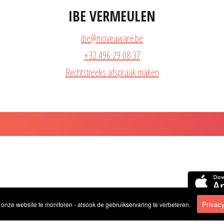
IBE VERMEULEN
ibe@moveaware.be
+32 496 29 08 37
Rechtstreeks afspraak maken
Privacy
nze website te monitoren - alsook de gebruikservaring te verbeteren.